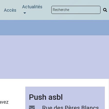
Actualités
Accès
Push asbl
avez
Rue des Pères Blancs,