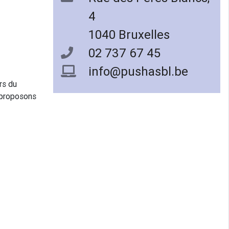
4
1040 Bruxelles
02 737 67 45
info@pushasbl.be
rs du
 proposons